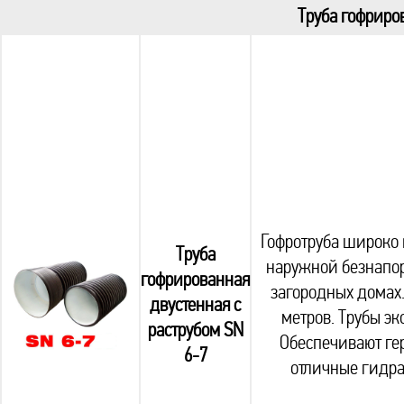
Труба гофриров
Гофротруба широко 
Труба
наружной безнапор
гофрированная
загородных домах.
двустенная с
метров. Трубы эк
раструбом SN
Обеспечивают ге
6-7
отличные гидра