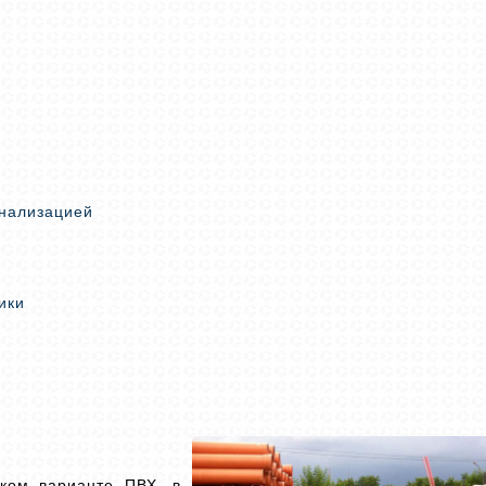
анализацией
ики
ком варианте ПВХ, в