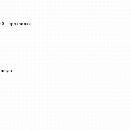
ой прокладки
овода.