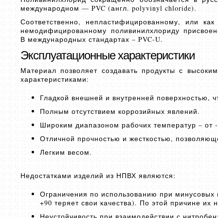
международном — PVC (англ. polyvinyl chloride).
Соответственно, непластифицированному, или как
немодифицированному поливинилхлориду присвоен
В международных стандартах – PVC-U.
Эксплуатационные характеристики
Материал позволяет создавать продукты с высоки
характеристиками:
Гладкой внешней и внутренней поверхностью, 
Полным отсутствием коррозийных явлений.
Широким диапазоном рабочих температур – от -5
Отличной прочностью и жесткостью, позволяющ
Легким весом.
Недостатками изделий из НПВХ являются:
Ограничения по использованию при минусовых и
+90 теряет свои качества). По этой причине их 
Неустойчивость при взаимодействии с нитробен