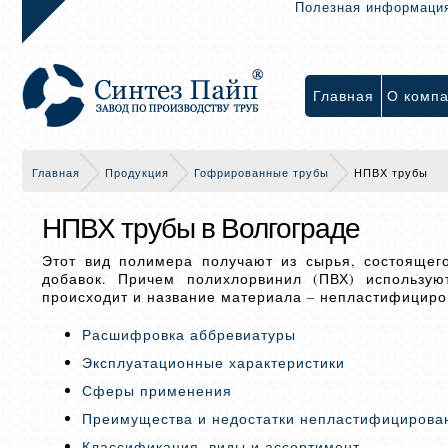
Полезная информаци
Главная
О комп
Главная
Продукция
Гофрированные трубы
НПВХ трубы
НПВХ трубы в Волгограде
Этот вид полимера получают из сырья, состоящег
добавок. Причем полихлорвинил (ПВХ) использу
происходит и название материала – непластифицир
Расшифровка аббревиатуры
Эксплуатационные характеристики
Сферы применения
Преимущества и недостатки непластифицирова
Классификация, виды и ассортимент