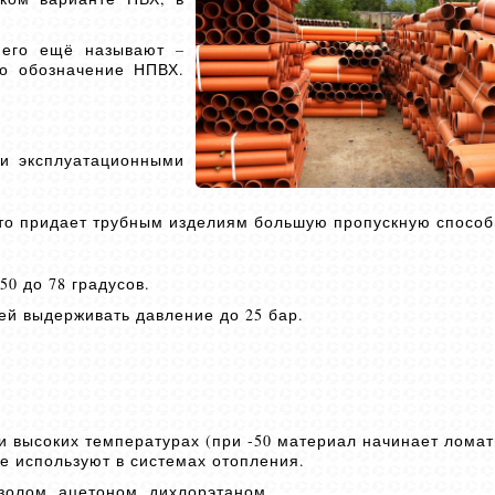
 его ещё называют –
о обозначение НПВХ.
ми эксплуатационными
что придает трубным изделиям большую пропускную способ
0 до 78 градусов.
ей выдерживать давление до 25 бар.
 высоких температурах (при -50 материал начинает ломат
не используют в системах отопления.
золом, ацетоном, дихлорэтаном.