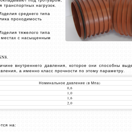
ся транспортных нагрузок.
 Изделия среднего типа
елика проходимость
 Изделия тяжелого типа
и местах с насыщенным
SN8.
чине внутреннего давления, которое они способны выд
давления, а именно класс прочности по этому параметру.
Номинальное давление (в Мпа)
0,6
1,0
1,6
2,0
тся на: