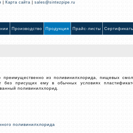
я
|
Карта сайта
|
sales@sintezpipe.ru
ании
Производство
Продукция
Прайс-листы
Сертификат
о преимущественно из поливинилхлорида, пищевых смо
ют без присущих ему в обычных условиях пластификат
ованный поливинилхлорид.
нного поливинилхлорида