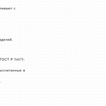
ливают с
зделий.
ГОСТ Р 54475-
ассчитанные в
.