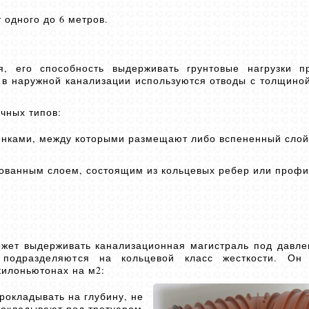
 одного до 6 метров.
я, его способность выдерживать грунтовые нагрузки п
в наружной канализации используются отводы с толщиной 
чных типов:
тенками, между которыми размещают либо вспененный слой
рованным слоем, состоящим из кольцевых ребер или проф
ожет выдерживать канализационная магистраль под давле
подразделяются на кольцевой класс жесткости. Он 
килоньютонах на м2:
прокладывать на глубину, не
рокладывают под тротуаром,