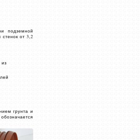
ри подземной
стенок от 3,2
 из
илей
нием грунта и
обозначается