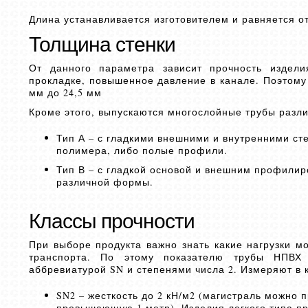
Длина устанавливается изготовителем и равняется от
Толщина стенки
От данного параметра зависит прочность издели
прокладке, повышенное давление в канале. Поэтому 
мм до 24,5 мм
Кроме этого, выпускаются многослойные трубы разли
Тип А – с гладкими внешними и внутренними с
полимера, либо полые профили.
Тип В – с гладкой основой и внешним профили
различной формы.
Классы прочности
При выборе продукта важно знать какие нагрузки м
транспорта. По этому показателю трубы НПВХ 
аббревиатурой SN и степенями числа 2. Измеряют в 
SN2 – жесткость до 2 кН/м2 (магистраль можно 
превышающую 1 метр). Изделия легкого типа п