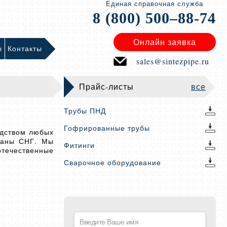
Единая справочная служба
8 (800) 500–88-74
Онлайн заявка
ы
Контакты
sales@sintezpipe.ru
Прайс-листы
все
Трубы ПНД
Гофрированные трубы
одством любых
траны СНГ. Мы
Фитинги
отечественные
Сварочное оборудование