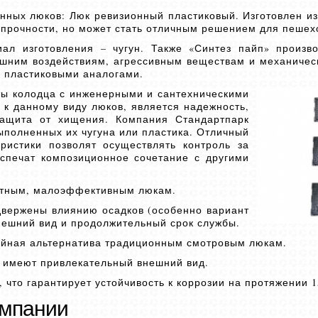
нных люков: Люк ревизионный пластиковый. Изготовлен и
в прочности, но может стать отличным решением для пешех
ал изготовления – чугун. Также «Синтез пайп» произв
ешним воздействиям, агрессивным веществам и механичес
с пластиковыми аналогами.
ты колодца с инженерными и сантехническими
к данному виду люков, является надежность,
 защита от хищения. Компания Стандартпарк
ыполненных их чугуна или пластика. Отличный
ристики позволят осуществлять контроль за
спечат композиционное сочетание с другими
артным, малоэффективным люкам.
двержены влиянию осадков (особенно вариант
нешний вид и продолжительный срок службы.
ойная альтернатива традиционным смотровым люкам.
 имеют привлекательный внешний вид.
что гарантирует устойчивость к коррозии на протяжении 15
омпании