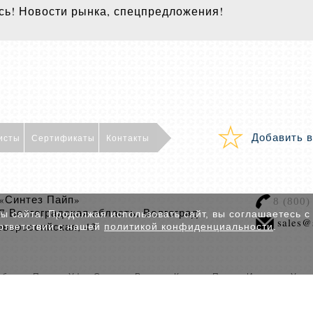
ь! Новости рынка, спецпредложения!
Добавить в
исты
Сертификаты
Контакты
«Синтез Пайп»
8 (800)
Волгоградская область, Волгоград
7
 сайта. Продолжая использовать сайт, вы соглашаетесь с
sales@
овороссийская, 43
ответствии с нашей
политикой конфиденциальности
.
бурге, Перми, Уфе, Самаре, Рязани, Кирове, Пензе, Ижевске, Улья
. Все права защищены. Копирование информации преследуется по з