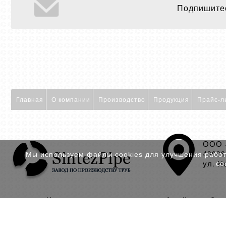
Подпишитес
Главная
О компании
Производство
Продукция
Прайс-л
ООО 
40008
Мы используем файлы cookies для улучшения работы
ул. Н
со
Мы реализуем
полиэтиленовые трубы
в Казани, Орен
© Синтез Пайп 2014-
2025