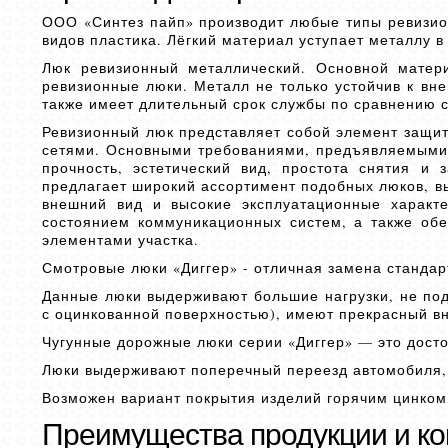
ООО «Синтез пайп» производит любые типы ревизио
видов пластика. Лёгкий материал уступает металлу 
Люк ревизионный металлический. Основной матери
ревизионные люки. Металл не только устойчив к вн
также имеет длительный срок службы по сравнению 
Ревизионный люк представляет собой элемент защи
сетями. Основными требованиями, предъявляемыми 
прочность, эстетический вид, простота снятия и
предлагает широкий ассортимент подобных люков, в
внешний вид и высокие эксплуатационные характе
состоянием коммуникационных систем, а также обе
элементами участка.
Смотровые люки «Диггер» - отличная замена станд
Данные люки выдерживают большие нагрузки, не по
с оцинкованной поверхностью), имеют прекрасный в
Чугунные дорожные люки серии «Диггер» — это дост
Люки выдерживают поперечный переезд автомобиля,
Возможен вариант покрытия изделий горячим цинком, 
Преимущества продукции и к