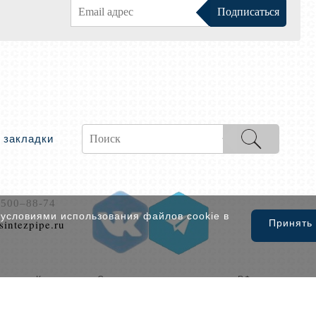
 закладки
 500–88-74
 условиями использования файлов cookie в
sintezpipe.ru
Принять
новске, Краснодаре, Ставрополе и других городах РФ
акону. Статья 146 УК РФ.